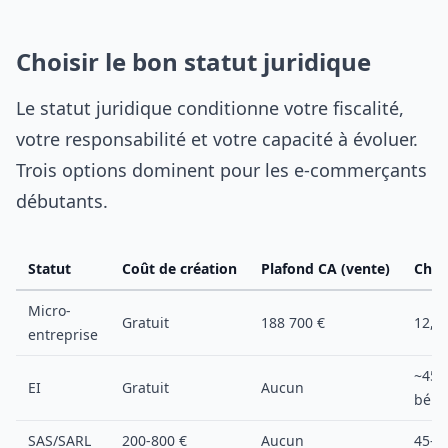
Choisir le bon statut juridique
Le statut juridique conditionne votre fiscalité,
votre responsabilité et votre capacité à évoluer.
Trois options dominent pour les e-commerçants
débutants.
Statut
Coût de création
Plafond CA (vente)
Char
Micro-
Gratuit
188 700 €
12,3
entreprise
~45 
EI
Gratuit
Aucun
béné
SAS/SARL
200-800 €
Aucun
45-6