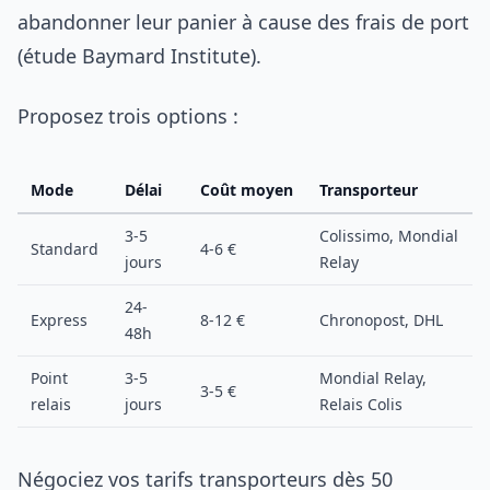
abandonner leur panier à cause des frais de port
(étude Baymard Institute).
Proposez trois options :
Mode
Délai
Coût moyen
Transporteur
3-5
Colissimo, Mondial
Standard
4-6 €
jours
Relay
24-
Express
8-12 €
Chronopost, DHL
48h
Point
3-5
Mondial Relay,
3-5 €
relais
jours
Relais Colis
Négociez vos tarifs transporteurs dès 50