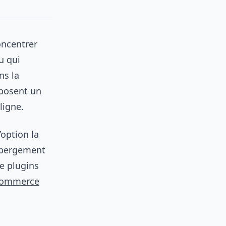
oncentrer
u qui
ns la
oposent un
ligne.
option la
hébergement
e plugins
-commerce