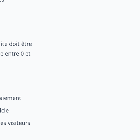
ite doit être
e entre 0 et
paiement
icle
es visiteurs