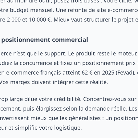
r au moindre outil, posez trois bases : votre cible, v
otre budget mensuel. Une refonte de site e-commerc
e 2 000 et 10 000 €. Mieux vaut structurer le projet
e positionnement commercial
rce n’est que le support. Le produit reste le moteur. 
udiez la concurrence et fixez un positionnement prix c
n e-commerce français atteint 62 € en 2025 (Fevad), 
Vos marges doivent intégrer cette réalité.
op large dilue votre crédibilité. Concentrez-vous sur
ncement, puis élargissez selon la demande réelle. Le
nvertissent mieux que les généralistes : un position
eur et simplifie votre logistique.