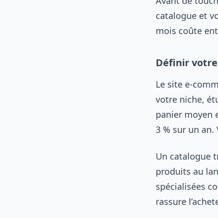
Avant de touche
catalogue et v
mois coûte entr
Définir votr
Le site e-comme
votre niche, ét
panier moyen e
3 % sur un an. 
Un catalogue tr
produits au la
spécialisées co
rassure l’achet