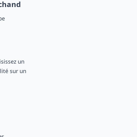
rchand
pe
isissez un
lité sur un
es