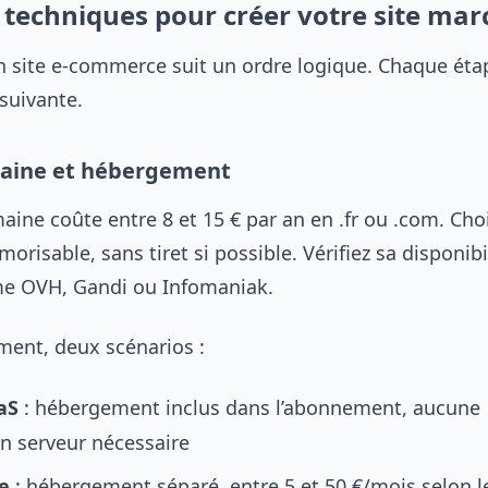
 techniques pour créer votre site ma
un site e-commerce suit un ordre logique. Chaque éta
suivante.
aine et hébergement
ine coûte entre 8 et 15 € par an en .fr ou .com. Cho
risable, sans tiret si possible. Vérifiez sa disponibi
me OVH, Gandi ou Infomaniak.
ment, deux scénarios :
aS
: hébergement inclus dans l’abonnement, aucune
on serveur nécessaire
e
: hébergement séparé, entre 5 et 50 €/mois selon l