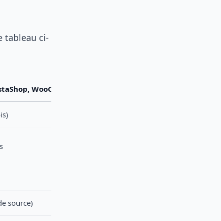
 tableau ci-
estaShop, WooCommerce)
is)
s
de source)