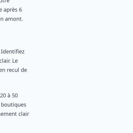
otre
e après 6
 en amont.
Identifiez
lair. Le
en recul de
 20 à 50
s boutiques
nement clair