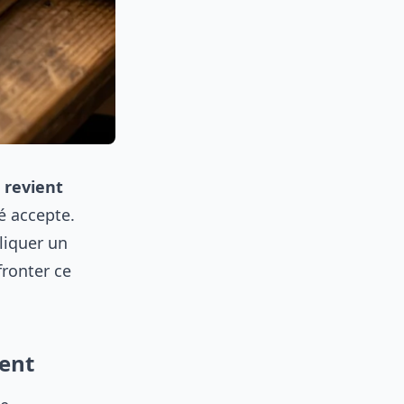
 revient
é accepte.
liquer un
fronter ce
rent