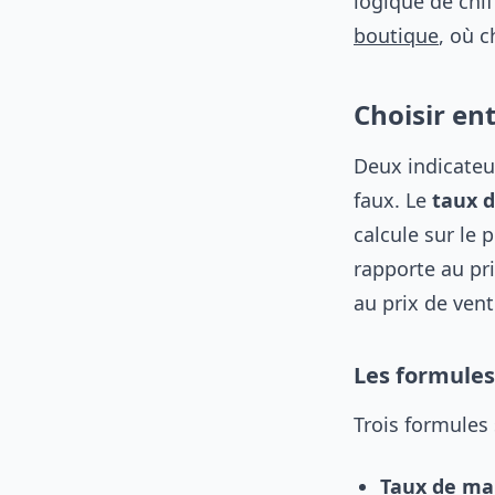
logique de chif
boutique
, où 
Choisir en
Deux indicateu
faux. Le
taux 
calcule sur le 
rapporte au pr
au prix de ven
Les formules
Trois formules s
Taux de ma