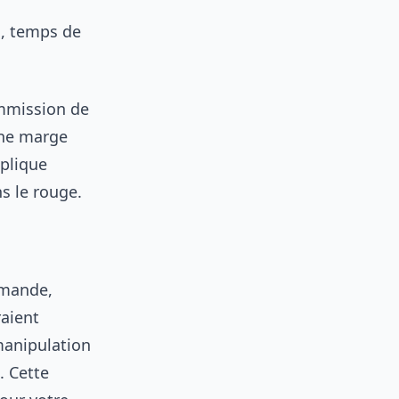
s, temps de
ommission de
une marge
xplique
s le rouge.
mmande,
raient
manipulation
. Cette