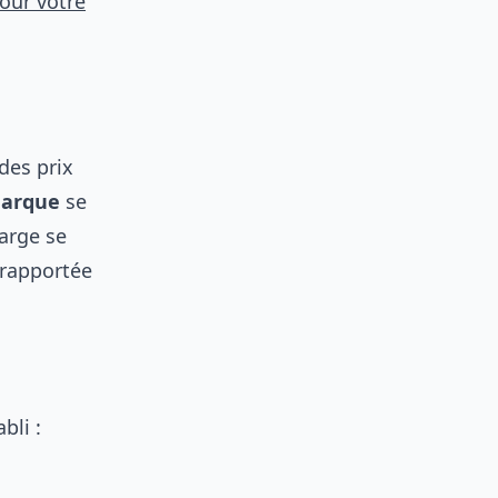
our votre
des prix
marque
se
marge se
 rapportée
bli :