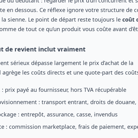
que du débutant : regarder le prix d’un concurrent et 
te en dessous. Ce réflexe ignore votre structure de co
c la sienne. Le point de départ reste toujours le
coût 
 somme de tout ce qu’un produit vous coûte avant d’ê
ût de revient inclut vraiment
ent sérieux dépasse largement le prix d’achat de la
 agrège les coûts directs et une quote-part des coûts
 : prix payé au fournisseur, hors TVA récupérable
ovisionnement : transport entrant, droits de douane
ockage : entrepôt, assurance, casse, invendus
nte : commission marketplace, frais de paiement, exp