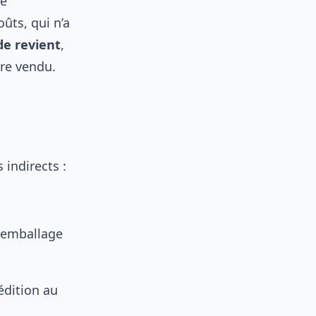
se
ûts, qui n’a
de revient
,
tre vendu.
 indirects :
, emballage
édition au