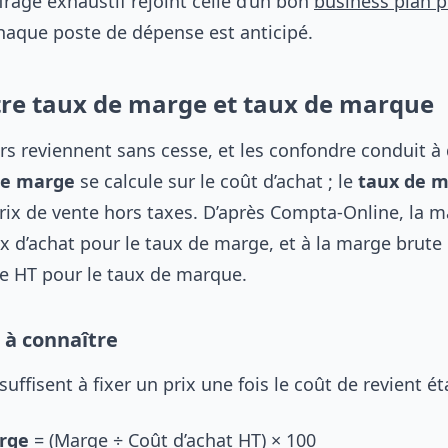
frage exhaustif rejoint celle d’un bon
business plan p
chaque poste de dépense est anticipé.
tre taux de marge et taux de marque
rs reviennent sans cesse, et les confondre conduit à 
de marge
se calcule sur le coût d’achat ; le
taux de 
prix de vente hors taxes. D’après Compta-Online, la 
ix d’achat pour le taux de marge, et à la marge brute
te HT pour le taux de marque.
 à connaître
uffisent à fixer un prix une fois le coût de revient éta
rge
= (Marge ÷ Coût d’achat HT) × 100