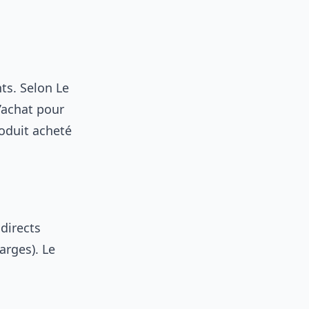
ts. Selon Le
d’achat pour
roduit acheté
ndirects
arges). Le