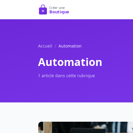
Accueil
/
Automation
Automation
1 article dans cette rubrique