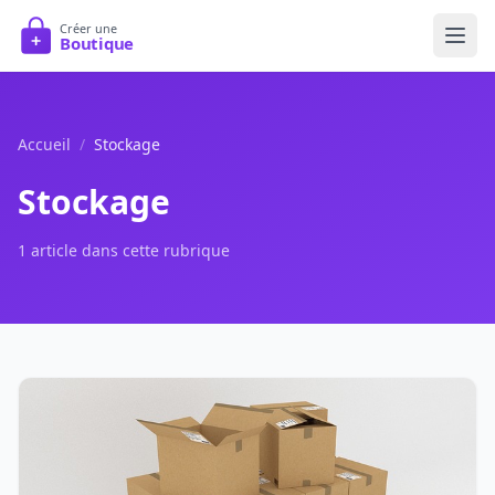
Accueil
/
Stockage
Stockage
1 article dans cette rubrique